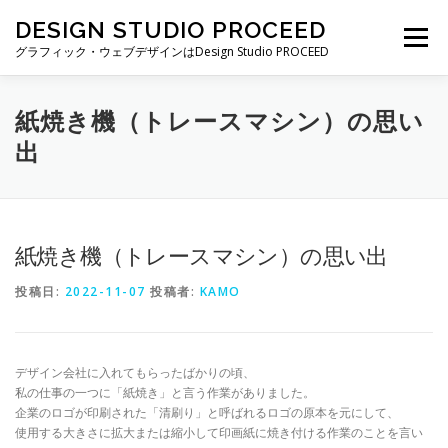
コ
DESIGN STUDIO PROCEED
ン
メニュー
テ
グラフィック・ウェブデザインはDesign Studio PROCEED
ン
ツ
へ
TOP
最新情報
自己紹介
私ができること
紙焼き機（トレースマシン）の思い
ス
出
キ
ッ
プ
制作実績
制作費・契約について
ブログ一覧
紙焼き機（トレースマシン）の思い出
お仕事の依頼・お問い合わせ
投稿日:
2022-11-07
投稿者:
KAMO
デザイン会社に入れてもらったばかりの頃、
私の仕事の一つに「紙焼き」と言う作業がありました。
企業のロゴが印刷された「清刷り」と呼ばれるロゴの原本を元にして、
使用する大きさに拡大または縮小して印画紙に焼き付ける作業のことを言い