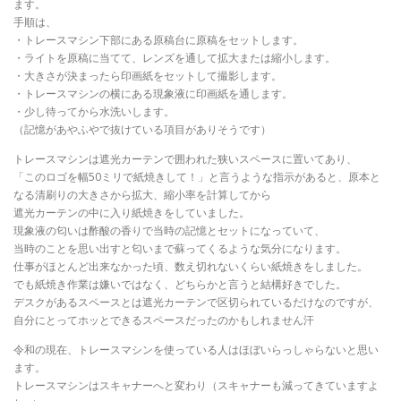
ます。
手順は、
・トレースマシン下部にある原稿台に原稿をセットします。
・ライトを原稿に当てて、レンズを通して拡大または縮小します。
・大きさが決まったら印画紙をセットして撮影します。
・トレースマシンの横にある現象液に印画紙を通します。
・少し待ってから水洗いします。
（記憶があやふやで抜けている項目がありそうです）
トレースマシンは遮光カーテンで囲われた狭いスペースに置いてあり、
「このロゴを幅50ミリで紙焼きして！」と言うような指示があると、原本と
なる清刷りの大きさから拡大、縮小率を計算してから
遮光カーテンの中に入り紙焼きをしていました。
現象液の匂いは酢酸の香りで当時の記憶とセットになっていて、
当時のことを思い出すと匂いまで蘇ってくるような気分になります。
仕事がほとんど出来なかった頃、数え切れないくらい紙焼きをしました。
でも紙焼き作業は嫌いではなく、どちらかと言うと結構好きでした。
デスクがあるスペースとは遮光カーテンで区切られているだけなのですが、
自分にとってホッとできるスペースだったのかもしれません汗
令和の現在、トレースマシンを使っている人はほぼいらっしゃらないと思い
ます。
トレースマシンはスキャナーへと変わり（スキャナーも減ってきていますよ