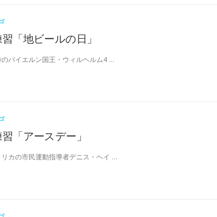
ゴ
練習「地ビールの日」
当時のバイエルン国王・ウィルヘルム4 …
ゴ
練習「アースデー」
アメリカの市民運動指導者デニス・ヘイ …
ゴ