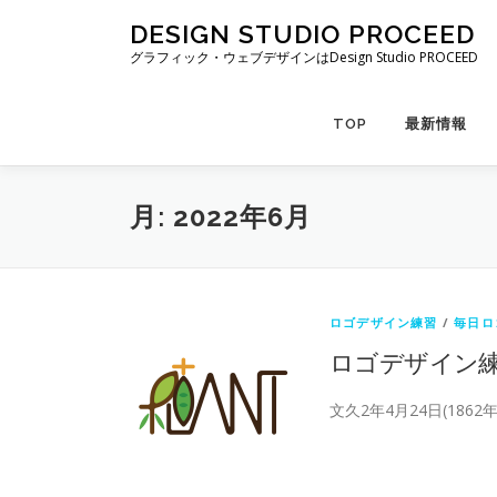
コ
DESIGN STUDIO PROCEED
ン
グラフィック・ウェブデザインはDesign Studio PROCEED
テ
ン
ツ
TOP
最新情報
へ
ス
キ
月:
2022年6月
ッ
プ
ロゴデザイン練習
/
毎日ロ
ロゴデザイン
文久2年4月24日(186