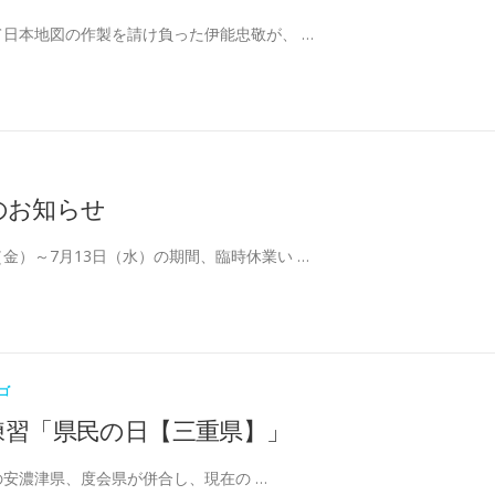
日本地図の作製を請け負った伊能忠敬が、 …
のお知らせ
日（金）～7月13日（水）の期間、臨時休業い …
ゴ
練習「県民の日【三重県】」
時の安濃津県、度会県が併合し、現在の …