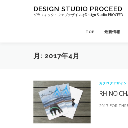
コ
DESIGN STUDIO PROCEED
ン
グラフィック・ウェブデザインはDesign Studio PROCEED
テ
ン
ツ
TOP
最新情報
へ
ス
キ
月:
2017年4月
ッ
プ
カタログデザイン
RHINO
2017 FOR T