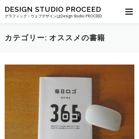
コ
DESIGN STUDIO PROCEED
ン
メニュー
テ
グラフィック・ウェブデザインはDesign Studio PROCEED
ン
ツ
へ
TOP
最新情報
自己紹介
私ができること
カテゴリー:
オススメの書籍
ス
キ
ッ
プ
制作実績
制作費・契約について
ブログ一覧
お仕事の依頼・お問い合わせ