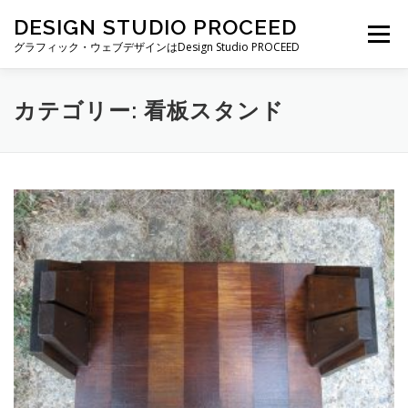
コ
DESIGN STUDIO PROCEED
ン
メニュー
テ
グラフィック・ウェブデザインはDesign Studio PROCEED
ン
ツ
へ
TOP
最新情報
自己紹介
私ができること
カテゴリー:
看板スタンド
ス
キ
ッ
プ
制作実績
制作費・契約について
ブログ一覧
お仕事の依頼・お問い合わせ