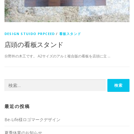
DESIGN STUIDO PRPCEED
/
看板スタンド
店頭の看板スタンド
分野外の木工です。 A2サイズのアルミ複合版の看板を店頭に立 …
検
索:
最近の投稿
Be-Life様ロゴマークデザイン
夏季休業のお知らせ