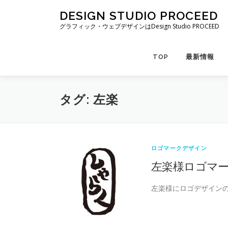
コ
DESIGN STUDIO PROCEED
ン
グラフィック・ウェブデザインはDesign Studio PROCEED
テ
ン
ツ
TOP
最新情報
へ
ス
キ
タグ:
左楽
ッ
プ
ロゴマークデザイン
左楽様ロゴマ
左楽様にロゴデザインの