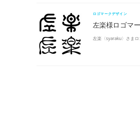
ロゴマークデザイン
左楽様ロゴマ
左楽〈syaraku〉さ