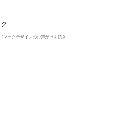
ーク
まロゴマークデザインのお声がけを頂き …