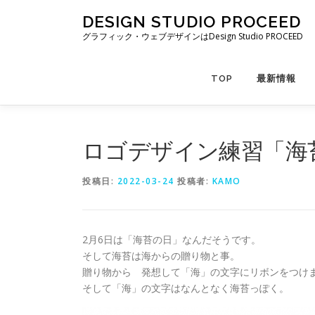
コ
DESIGN STUDIO PROCEED
ン
グラフィック・ウェブデザインはDesign Studio PROCEED
テ
ン
ツ
TOP
最新情報
へ
ス
キ
ッ
ロゴデザイン練習「海
プ
投稿日:
2022-03-24
投稿者:
KAMO
2月6日は「海苔の日」なんだそうです。
そして海苔は海からの贈り物と事。
贈り物から 発想して「海」の文字にリボンをつけ
そして「海」の文字はなんとなく海苔っぽく。