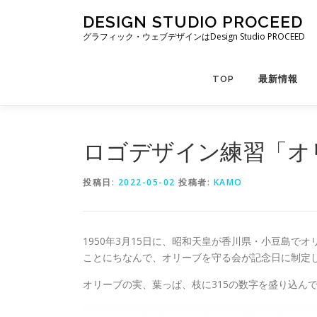
コ
DESIGN STUDIO PROCEED
ン
グラフィック・ウェブデザインはDesign Studio PROCEED
テ
ン
ツ
TOP
最新情報
へ
ス
キ
ッ
ロゴデザイン練習「オ
プ
投稿日:
2022-05-02
投稿者:
KAMO
1950年3月15日に、昭和天皇が香川県・小豆島で
ことにちなんで、オリーブを守る会が記念日に制定
オリーブの実、葉っぱ、枝に315の数字を盛り込ん