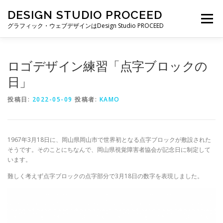
コ
DESIGN STUDIO PROCEED
ン
メニュー
テ
グラフィック・ウェブデザインはDesign Studio PROCEED
ン
ツ
へ
TOP
最新情報
自己紹介
私ができること
ロゴデザイン練習「点字ブロックの
ス
キ
日」
ッ
プ
制作実績
制作費・契約について
ブログ一覧
投稿日:
2022-05-09
投稿者:
KAMO
お仕事の依頼・お問い合わせ
1967年3月18日に、岡山県岡山市で世界初となる点字ブロックが敷設された
そうです。そのことにちなんで、岡山県視覚障害者協会が記念日に制定して
います。
難しく考えず点字ブロックの点字部分で3月18日の数字を表現しました。