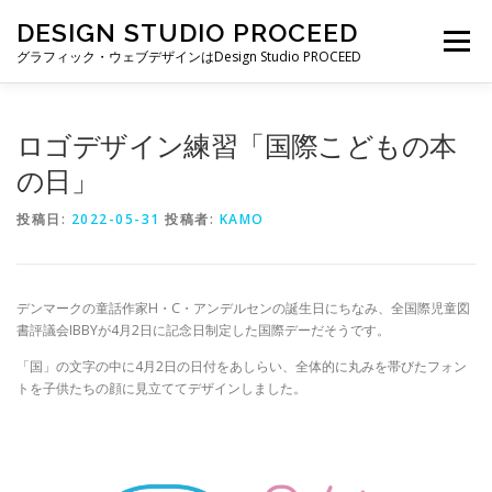
コ
DESIGN STUDIO PROCEED
ン
メニュー
テ
グラフィック・ウェブデザインはDesign Studio PROCEED
ン
ツ
へ
TOP
最新情報
自己紹介
私ができること
ロゴデザイン練習「国際こどもの本
ス
キ
の日」
ッ
プ
制作実績
制作費・契約について
ブログ一覧
投稿日:
2022-05-31
投稿者:
KAMO
お仕事の依頼・お問い合わせ
デンマークの童話作家H・C・アンデルセンの誕生日にちなみ、全国際児童図
書評議会IBBYが4月2日に記念日制定した国際デーだそうです。
「国」の文字の中に4月2日の日付をあしらい、全体的に丸みを帯びたフォン
トを子供たちの顔に見立ててデザインしました。