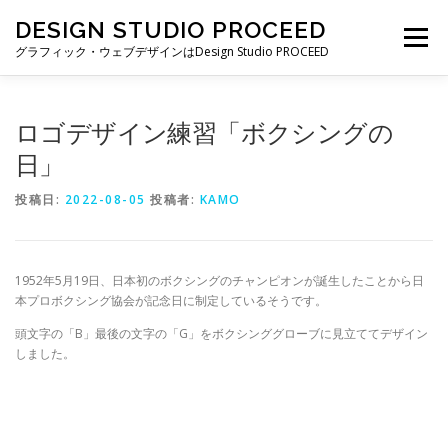
コ
DESIGN STUDIO PROCEED
ン
メニュー
テ
グラフィック・ウェブデザインはDesign Studio PROCEED
ン
ツ
へ
TOP
最新情報
自己紹介
私ができること
ロゴデザイン練習「ボクシングの
ス
キ
日」
ッ
プ
制作実績
制作費・契約について
ブログ一覧
投稿日:
2022-08-05
投稿者:
KAMO
お仕事の依頼・お問い合わせ
1952年5月19日、日本初のボクシングのチャンピオンが誕生したことから日
本プロボクシング協会が記念日に制定しているそうです。
頭文字の「B」最後の文字の「G」をボクシンググローブに見立ててデザイン
しました。