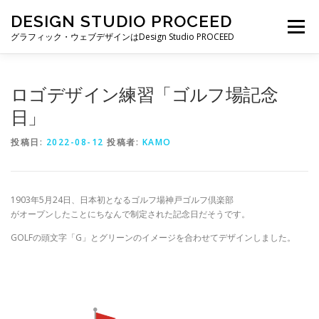
コ
DESIGN STUDIO PROCEED
ン
メニュー
テ
グラフィック・ウェブデザインはDesign Studio PROCEED
ン
ツ
へ
TOP
最新情報
自己紹介
私ができること
ロゴデザイン練習「ゴルフ場記念
ス
キ
日」
ッ
プ
制作実績
制作費・契約について
ブログ一覧
投稿日:
2022-08-12
投稿者:
KAMO
お仕事の依頼・お問い合わせ
1903年5月24日、日本初となるゴルフ場神戸ゴルフ倶楽部
がオープンしたことにちなんで制定された記念日だそうです。
GOLFの頭文字「G」とグリーンのイメージを合わせてデザインしました。