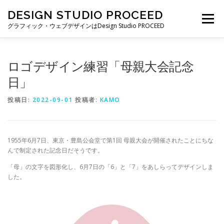
コ
DESIGN STUDIO PROCEED
ン
メニュー
テ
グラフィック・ウェブデザインはDesign Studio PROCEED
ン
ツ
へ
TOP
最新情報
自己紹介
私ができること
ロゴデザイン練習「母親大会記念
ス
キ
日」
ッ
プ
制作実績
制作費・契約について
ブログ一覧
投稿日:
2022-09-01
投稿者:
KAMO
お仕事の依頼・お問い合わせ
1955年6月7日、東京・豊島公会堂で第1回 母親大会が開催されたことにちな
んで制定された記念日だそうです。
「母」の文字を図形化し、6月7日の「6」と「7」をあしらってデザインしま
した。