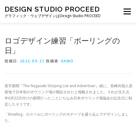
コ
DESIGN STUDIO PROCEED
ン
メニュー
テ
グラフィック・ウェブデザインはDesign Studio PROCEED
ン
ツ
へ
TOP
最新情報
自己紹介
私ができること
ロゴデザイン練習「ボーリングの
ス
キ
日」
ッ
プ
制作実績
制作費・契約について
ブログ一覧
投稿日:
2022-09-21
投稿者:
KAMO
お仕事の依頼・お問い合わせ
英字新聞『The Nagasaki Shoping List and Advertiser』紙に、長崎外国人居
留地で日本初のボウリング場が開設されたと掲載されました。それが文久元
年6月22日付けの新聞だったことにちなみ日本ボウリング場協会が記念日に制
定したそうです。
「Bowling」のスペルにボーリングのモチーフを盛り込んでデザインしまし
た。