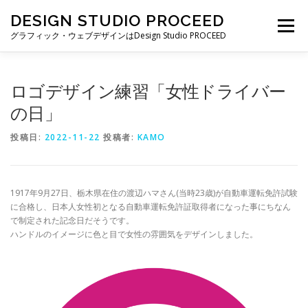
コ
DESIGN STUDIO PROCEED
ン
メニュー
テ
グラフィック・ウェブデザインはDesign Studio PROCEED
ン
ツ
へ
TOP
最新情報
自己紹介
私ができること
ロゴデザイン練習「女性ドライバー
ス
キ
の日」
ッ
プ
制作実績
制作費・契約について
ブログ一覧
投稿日:
2022-11-22
投稿者:
KAMO
お仕事の依頼・お問い合わせ
1917年9月27日、栃木県在住の渡辺ハマさん(当時23歳)が自動車運転免許試験
に合格し、日本人女性初となる自動車運転免許証取得者になった事にちなん
で制定された記念日だそうです。
ハンドルのイメージに色と目で女性の雰囲気をデザインしました。