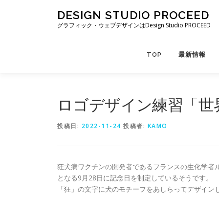
コ
DESIGN STUDIO PROCEED
ン
グラフィック・ウェブデザインはDesign Studio PROCEED
テ
ン
ツ
TOP
最新情報
へ
ス
キ
ッ
ロゴデザイン練習「世
プ
投稿日:
2022-11-24
投稿者:
KAMO
狂犬病ワクチンの開発者であるフランスの生化学者
となる9月28日に記念日を制定しているそうです。
「狂」の文字に犬のモチーフをあしらってデザイン