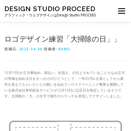
コ
DESIGN STUDIO PROCEED
ン
メニュー
テ
グラフィック・ウェブデザインはDesign Studio PROCEED
ン
ツ
へ
TOP
最新情報
自己紹介
私ができること
ロゴデザイン練習「大掃除の日」」
ス
キ
投稿日:
2023-04-06
投稿者:
KAMO
ッ
プ
制作実績
制作費・契約について
ブログ一覧
12月13日が正月事始め、煤払い、松迎え、の日とされていることちなみ正月
お仕事の依頼・お問い合わせ
の準備を始める日をきっかけのひとつとして、一年の汚れを落としてから新
年を迎えてもらいたいとの願いを込めてハウスクリーニング事業を展開して
いる株式会社東和総合サービスが12月13日に記念日を制定しているそうで
す。大掃除の「大」の文字で雑巾のステッチを表現してデザインしました。