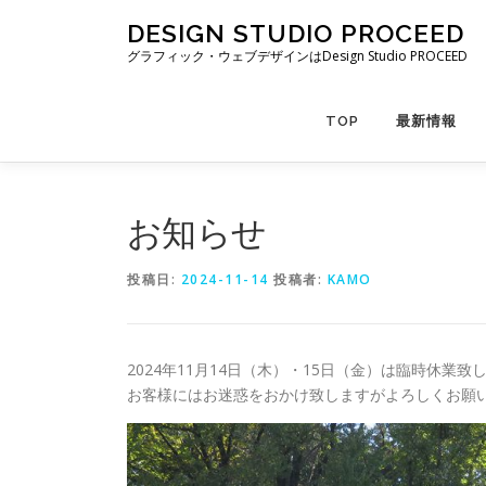
コ
DESIGN STUDIO PROCEED
ン
グラフィック・ウェブデザインはDesign Studio PROCEED
テ
ン
ツ
TOP
最新情報
へ
ス
キ
ッ
お知らせ
プ
投稿日:
2024-11-14
投稿者:
KAMO
2024年11月14日（木）・15日（金）は臨時休業致
お客様にはお迷惑をおかけ致しますがよろしくお願