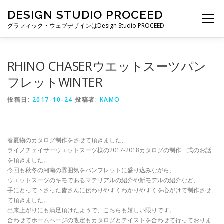
コ
DESIGN STUDIO PROCEED
ン
メニュー
テ
グラフィック・ウェブデザインはDesign Studio PROCEED
ン
ツ
へ
TOP
最新情報
自己紹介
私ができること
RHINO CHASERウエットスーツパン
ス
キ
フレットWINTER
ッ
プ
制作実績
制作費・契約について
ブログ一覧
投稿日:
2017-10-24
投稿者:
KAMO
お仕事の依頼・お問い合わせ
春夏物のカタログ制作をさせて頂きました、
ライノチェイサーウエットスーツ様の2017-2018カタログの制作一式のお話
を頂きました。
今回も秋冬の湘南の雰囲気をパンフレットに盛り込みながら、
ウエットスーツのキモであるマテリアルの紹介や新モデルの紹介など、
手にとって下さった皆さんに伝わりやすくわかりやすくを心がけて制作させ
て頂きました。
出来上がりにも満足頂けたようで、こちらも嬉しい限りです。
合わせてホームページの改定もカタログとテイストを合わせて行っておりま