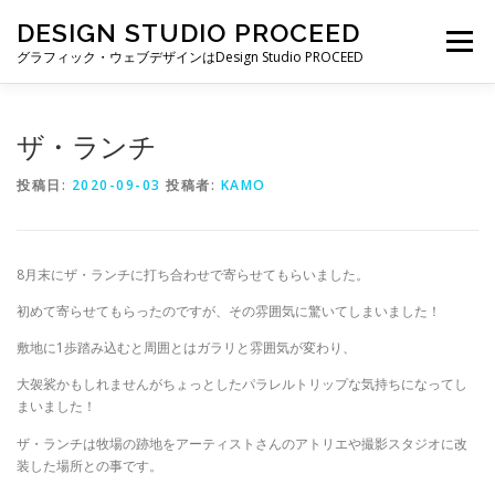
コ
DESIGN STUDIO PROCEED
ン
メニュー
テ
グラフィック・ウェブデザインはDesign Studio PROCEED
ン
ツ
へ
TOP
最新情報
自己紹介
私ができること
ザ・ランチ
ス
キ
投稿日:
2020-09-03
投稿者:
KAMO
ッ
プ
制作実績
制作費・契約について
ブログ一覧
8月末にザ・ランチに打ち合わせで寄らせてもらいました。
お仕事の依頼・お問い合わせ
初めて寄らせてもらったのですが、その雰囲気に驚いてしまいました！
敷地に1歩踏み込むと周囲とはガラリと雰囲気が変わり、
大袈裟かもしれませんがちょっとしたパラレルトリップな気持ちになってし
まいました！
ザ・ランチは牧場の跡地をアーティストさんのアトリエや撮影スタジオに改
装した場所との事です。