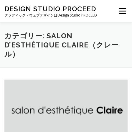
コ
DESIGN STUDIO PROCEED
ン
メニュー
テ
グラフィック・ウェブデザインはDesign Studio PROCEED
ン
ツ
へ
TOP
最新情報
自己紹介
私ができること
カテゴリー:
SALON
ス
D’ESTHÉTIQUE CLAIRE（クレー
キ
ッ
ル）
プ
制作実績
制作費・契約について
ブログ一覧
お仕事の依頼・お問い合わせ